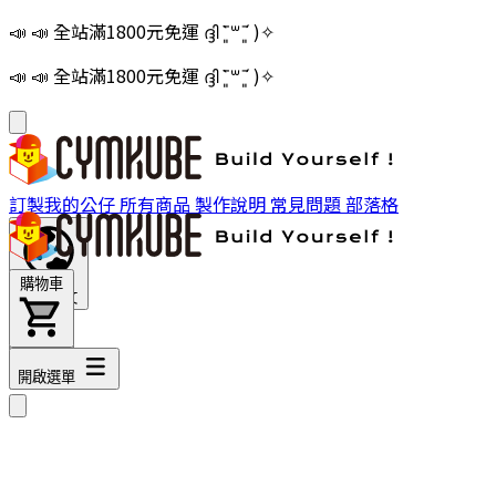
📣 📣 全站滿1800元免運 ദ്ദി ˉ͈̀꒳ˉ͈́ )✧
📣 📣 全站滿1800元免運 ദ്ദി ˉ͈̀꒳ˉ͈́ )✧
訂製我的公仔
所有商品
製作說明
常見問題
部落格
購物車
繁體中文
購物車
開啟選單