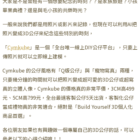
大家是不是曾經有一個想要紀念的時刻？？是家族旅遊？小孩
畢業典禮？還是與毛小孩的共樂時光？
一般來說我們都是用照片或影片來記錄，但現在可以利用AI把
照片變成3D公仔來紀念這些特別的時刻，
「
Cymkube
」是一個「全台唯一線上DIY公仔平台」，只要上
傳照片就可以立即線上建模。
Cymkube 的公仔風格有「Q版公仔」與「寵物寫真」兩種，
只要幾分鐘的時間就可以把照片變成超可愛的3D公仔或超寫
真的立體人像，Cymkube 的價格真的非常平價，3CM高499
元、5CM高799元，全台最速客製公仔5天出貨，客製化公仔
當成禮物真的非常適合，絕對是「Build Yourself 3D個人化
商品首選」。
各位朋友如果也有興趣做一個專屬自己的3D公仔的話，可以
參考以下的心得介紹唷！！