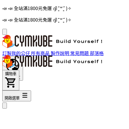
📣 📣 全站滿1800元免運 ദ്ദി ˉ͈̀꒳ˉ͈́ )✧
📣 📣 全站滿1800元免運 ദ്ദി ˉ͈̀꒳ˉ͈́ )✧
訂製我的公仔
所有商品
製作說明
常見問題
部落格
購物車
繁體中文
購物車
開啟選單